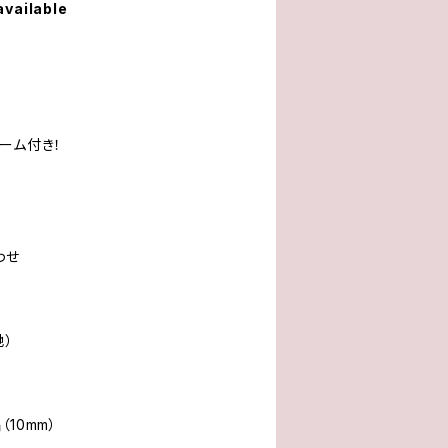
available
ーム付き！
わせ
地）
10mm）