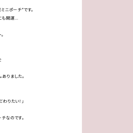
運ミニポーチ”です。
にも開運…
。
を
んありました。
だわりたい！」
ーチなのです。