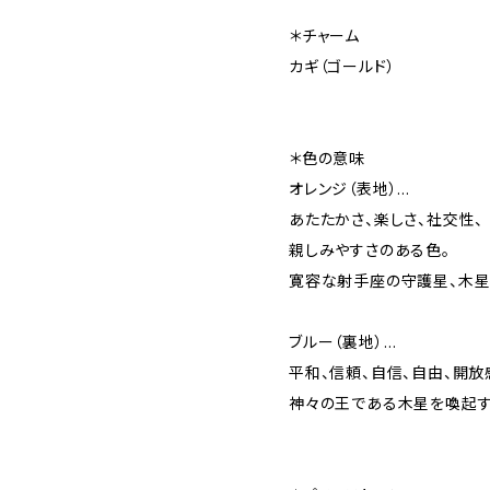
＊チャーム
カギ（ゴールド）
＊色の意味
オレンジ（表地）…
あたたかさ、楽しさ、社交性、
親しみやすさのある色。
寛容な射手座の守護星、木星
ブルー（裏地）…
平和、信頼、自信、自由、開放
神々の王である木星を喚起す