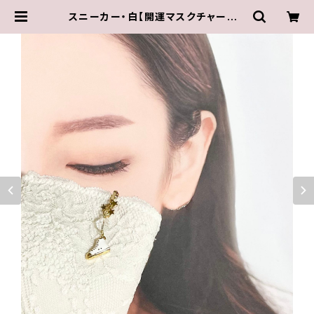
スニーカー・白【開運マスクチャーム＆
ペンダントトップ】「水晶＋星」＊初回
チョーカー付き | Iris ～水谷奏音プ
ロデュース・オリジナル作品～