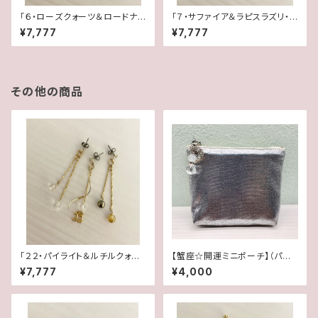
「６・ローズクォーツ＆ロードナイ
「７・サファイア＆ラピスラズリ・
ト・水晶」【3WAY 数字イヤリン
水晶」【3WAY 数字イヤリング＆
¥7,777
¥7,777
グ＆ピアス】
ピアス】
その他の商品
「２２・パイライト＆ルチルクォー
【蟹座☆開運ミニポーチ】（パワ
ツ・水晶」【3WAY 数字イヤリン
ーストーンブレス専用にも最適）
¥7,777
¥4,000
グ＆ピアス】