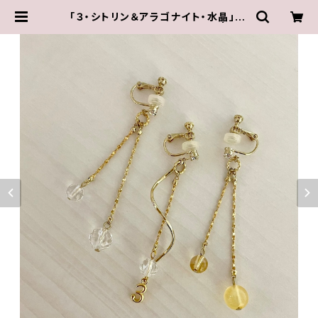
「３・シトリン＆アラゴナイト・水晶」【3
WAY 数字イヤリング＆ピアス】 | Iris
～水谷奏音プロデュース・オリジナ
ル作品～