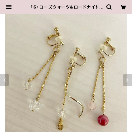
「６・ローズクォーツ＆ロードナイト・
水晶」【3WAY 数字イヤリング＆ピア
ス】 | Iris ～水谷奏音プロデュー
ス・オリジナル作品～