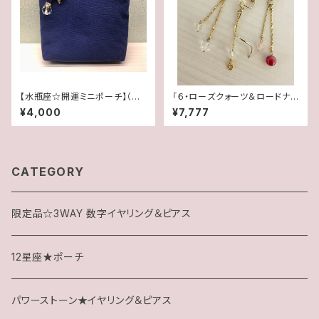
【水瓶座☆開運ミニポーチ】（パ
「６・ローズクォーツ＆ロードナイ
ワーストーンブレス専用にも最
ト・水晶」【3WAY 数字イヤリン
¥4,000
¥7,777
適）
グ＆ピアス】
CATEGORY
限定品☆3WAY 数字イヤリング＆ピアス
12星座★ポーチ
パワーストーン★イヤリング＆ピアス