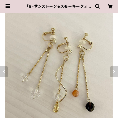
「８・サンストーン＆スモーキークォー
ツ・水晶」【3WAY 数字イヤリング＆ピ
アス】 | Iris ～水谷奏音プロデュー
ス・オリジナル作品～