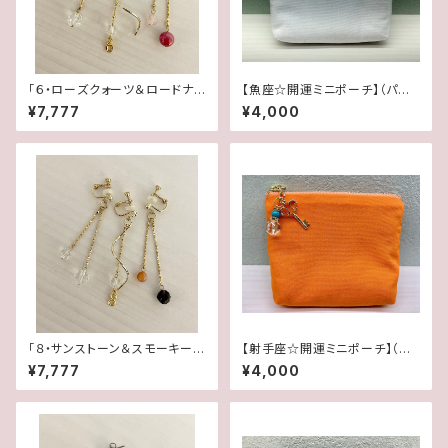
「６・ローズクォーツ＆ロードナイ
【魚座☆開運ミニポーチ】（パワ
ト・水晶」【3WAY 数字イヤリン
ーストーンブレス専用にも最適）
¥7,777
¥4,000
グ＆ピアス】
「８・サンストーン＆スモーキーク
【射手座☆開運ミニポーチ】（パ
ォーツ・水晶」【3WAY 数字イヤ
ワーストーンブレス専用にも最
¥7,777
¥4,000
リング＆ピアス】
適）