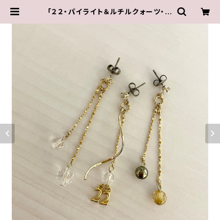
「２２・パイライト＆ルチルクォーツ・水
晶」【3WAY 数字イヤリング＆ピアス】
| Iris ～水谷奏音プロデュース・オ
リジナル作品～