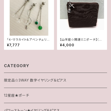
「４・マラカイト＆アベンチュリ
【山羊座☆開運ミニポーチ】（パ
ン・水晶」【3WAY 数字イヤリン
ワーストーンブレス専用にも最
¥7,777
¥4,000
グ＆ピアス】
適）
CATEGORY
限定品☆3WAY 数字イヤリング＆ピアス
12星座★ポーチ
パワーストーン★イヤリング＆ピアス